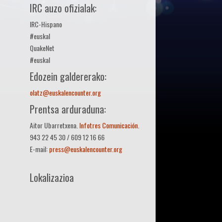
IRC auzo ofizialak:
IRC-Hispano
#euskal
QuakeNet
#euskal
Edozein galdererako:
olatz@euskalencounter.org
Prentsa arduraduna:
Aitor Ubarretxena.
Infotres Comunicación
.
943 22 45 30 / 609 12 16 66
E-mail:
press@euskalencounter.org
Lokalizazioa