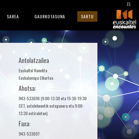
ES
SAREA
GAURKOTASUNA
SARTU
Antolatzailea
Euskaltel Konekta
Euskalamiga Elkartea
Ahotsa:
943-533696 (9:00-13:30 eta 15:30-19:30
CET, astelehenetik ostegunera eta 9:00-
13:30 ostiraletan)
Faxa:
943-533697