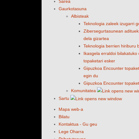
Sarea
Gaurkotasuna
Albisteak
Teknologia zaleek izugarri 
Zibersegurtasunean adituek 
dela gizartea
Teknologia berrien hiriburu 
Ikasgela erraldoi bilakatuk
topaketari esker
Gipuzkoa Encounter topaketa
egin du
Gipuzkoa Encounter topaket
Komunitatea
Sartu
Mapa web-a
Bilatu
Kontaktua - Gu geu
Lege Oharra