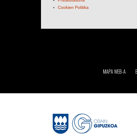
Pribatutasuna
Cookien Politika
MAPA WEB-A