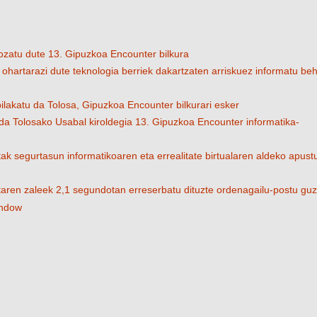
gozatu dute 13. Gipuzkoa Encounter bilkura
ohartarazi dute teknologia berriek dakartzaten arriskuez informatu be
bilakatu da Tolosa, Gipuzkoa Encounter bilkurari esker
o da Tolosako Usabal kiroldegia 13. Gipuzkoa Encounter informatika-
k segurtasun informatikoaren eta errealitate birtualaren aldeko apust
aren zaleek 2,1 segundotan erreserbatu dituzte ordenagailu-postu guz