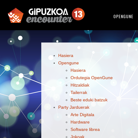
OPENGUNE
Hasiera
Opengune
Hasiera
Ordutegia OpenGune
Hitzaldiak
Tailerrak
Beste eduki batzuk
Party Jarduerak
Arte Digitala
Hardware
Software librea
Jokoak