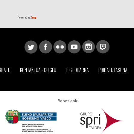
Powered by
Xmap
BILATU
KONTAKTUA - GU GEU
LEGE OHARRA
PRIBATUTASUNA
Babesleak: