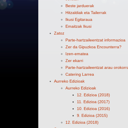
Beste jarduerak
Hitzaldiak eta Tailerrak
Ikusi Egitaraua
Emaitzak Ikusi
Zatoz
Parte-hartzaileentzat informazioa
Zer da Gipuzkoa Encounterra?
Izen-ematea
Zer ekarri
Parte-hartzaileentzat arau orokorr
Catering Larrea
Aurreko Edizioak
Aurreko Edizioak
12. Edizioa (2018)
11. Edizioa (2017)
10. Edizioa (2016)
9. Edizioa (2015)
12. Edizioa (2018)