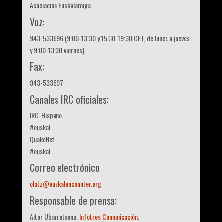
Asociación Euskalamiga
Voz:
943-533696 (9:00-13:30 y 15:30-19:30 CET, de lunes a jueves
y 9:00-13:30 viernes)
Fax:
943-533697
Canales IRC oficiales:
IRC-Hispano
#euskal
QuakeNet
#euskal
Correo electrónico
olatz@euskalencounter.org
Responsable de prensa:
Aitor Ubarretxena.
Infotres Comunicación
.