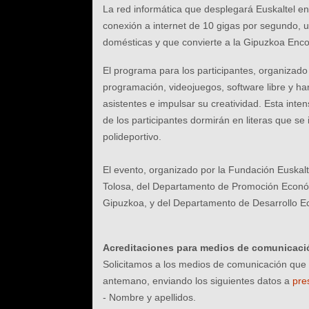
La red informática que desplegará Euskaltel en
conexión a internet de 10 gigas por segundo,
domésticas y que convierte a la Gipuzkoa Enco
El programa para los participantes, organizado 
programación, videojuegos, software libre y ha
asistentes e impulsar su creatividad. Esta in
de los participantes dormirán en literas que se 
polideportivo.
El evento, organizado por la Fundación Euskalt
Tolosa, del Departamento de Promoción Económic
Gipuzkoa, y del Departamento de Desarrollo Ec
Acreditaciones para medios de comunicaci
Solicitamos a los medios de comunicación que 
antemano, enviando los siguientes datos a
pre
- Nombre y apellidos.