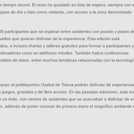
 tiempo récord. El resto ha quedado en lista de espera, siempre con e
l pase de día o bien como visitante, con acceso a la zona denominada
00 participantes que se esperan entre asistentes con puesto y pases d
uellos que quieran disfrutar de la experiencia. Esta edición está
ca, e incluirá charlas y talleres gratuitos para formar a participantes y
 ordenadores como en teléfonos móviles. También habrá conferencias
análisis de datos, entre muchas temáticas relacionadas con la tecnologí
quen al polideportivo Usabal de Tolosa podrán disfrutar de experienci
e juegos, gratuitas y de libre acceso. En las pasadas ediciones, esta z
 éxito, con cientos de asistentes que se acercaban a disfrutar de e
ivas, además de poder conocer de primera mano el magnífico ambiente 