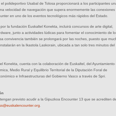
 el polideportivo Usabal de Tolosa proporcionará a los participantes un
 una velocidad de navegación que supera enormemente las conexiones
unter en uno de los eventos tecnológicos más rápidos del Estado.
por la fundación Euskaltel Konekta, incluirá concursos de arte digital,
rdware, junto a actividades lúdicas para fomentar el conocimiento de l
tensa convivencia también se prolongará por las noches, puesto que mu
instalarán en la Ikastola Laskorain, ubicada a tan solo tres minutos del
el Konekta, cuenta con la colaboración de Euskaltel, del Ayuntamiento
a, Medio Rural y Equilibrio Territorial de la Diputación Foral de
onómico e Infraestructuras del Gobierno Vasco a través de Spri.
ón
tengan previsto acudir a la Gipuzkoa Encounter 13 que se acrediten d
ss@euskalencounter.org
.