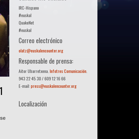
IRC-Hispano
#euskal
QuakeNet
#euskal
Correo electrónico
olatz@euskalencounter.org
Responsable de prensa:
Aitor Ubarretxena.
Infotres Comunicación
.
943 22 45 30 / 609 12 16 66
E-mail:
press@euskalencounter.org
1
Localización
 se