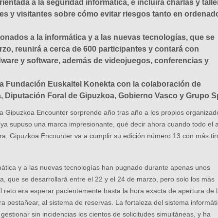
entada a la seguridad informática, e incluirá charlas y tall
tes y visitantes sobre cómo evitar riesgos tanto en ordenad
onados a la informática y a las nuevas tecnologías, que se
arzo, reunirá a cerca de 600 participantes y contará con
rdware y software, además de videojuegos, conferencias y
la Fundación Euskaltel Konekta con la colaboración de
a, Diputación Foral de Gipuzkoa, Gobierno Vasco y Grupo S
 la Gipuzkoa Encounter sorprende año tras año a los propios organizad
 ya supuso una marca impresionante, qué decir ahora cuando todo el 
a, Gipuzkoa Encounter va a cumplir su edición número 13 con más tir
ormática y a las nuevas tecnologías han pugnado durante apenas unos
ra, que se desarrollará entre el 22 y el 24 de marzo, pero solo los más
l reto era esperar pacientemente hasta la hora exacta de apertura de 
ara pestañear, al sistema de reservas. La fortaleza del sistema informát
estionar sin incidencias los cientos de solicitudes simultáneas, y ha