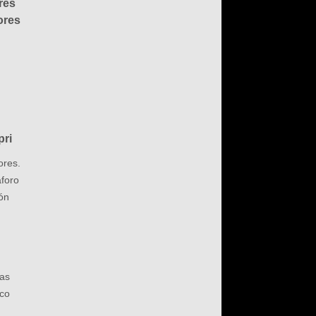
eres
ores
pri
ores.
aforo
ón
las
ico