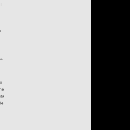
l
e
a.
as
ona
sta
de