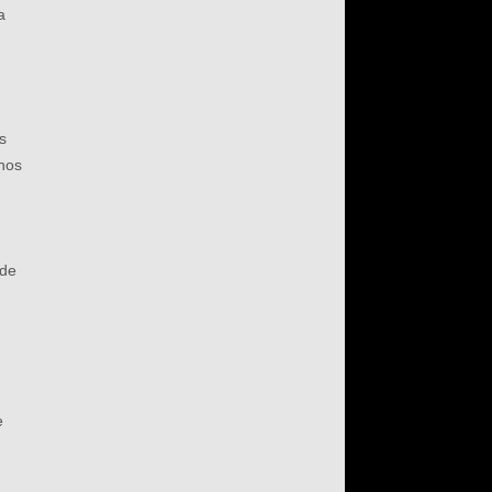
a
os
chos
 de
e