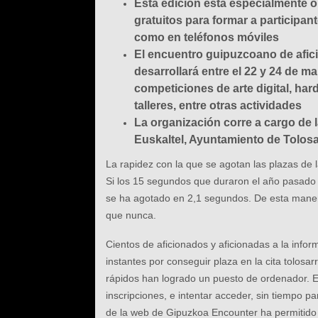
Esta edición está especialmente ori
gratuitos para formar a participan
como en teléfonos móviles
El encuentro guipuzcoano de afici
desarrollará entre el 22 y 24 de m
competiciones de arte digital, ha
talleres, entre otras actividades
La organización corre a cargo de 
Euskaltel, Ayuntamiento de Tolos
La rapidez con la que se agotan las plazas de
Si los 15 segundos que duraron el año pasado
se ha agotado en 2,1 segundos. De esta maner
que nunca.
Cientos de aficionados y aficionadas a la inf
instantes por conseguir plaza en la cita tolosar
rápidos han logrado un puesto de ordenador. E
inscripciones, e intentar acceder, sin tiempo p
de la web de Gipuzkoa Encounter ha permitido g