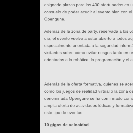
asignado plazas para los 400 afortunados en un
consuelo de poder acudir al evento bien con e
Opengune.
Además de la zona de party, reservada a los 6
día, el evento vuelve a estar abierto a todos aq
especialmente orientada a la seguridad informáti
visitantes sobre cómo evitar riesgos tanto en
orientadas a la robótica, la programación y el 
Además de la oferta formativa, quienes se acer
como los juegos de realidad virtual o la zona d
denominada Opengune se ha confirmado como un
amplia oferta de actividades lúdicas y format
este tipo de eventos.
10 gigas de velocidad