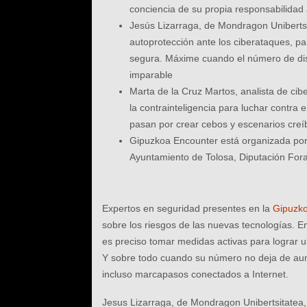
conciencia de su propia responsabilidad 
Jesús Lizarraga, de Mondragon Unibertsi
autoprotección ante los ciberataques, pa
segura. Máxime cuando el número de dis
imparable
Marta de la Cruz Martos, analista de cib
la contrainteligencia para luchar contra 
pasan por crear cebos y escenarios creí
Gipuzkoa Encounter está organizada por 
Ayuntamiento de Tolosa, Diputación For
Expertos en seguridad presentes en la
Gipuzk
sobre los riesgos de las nuevas tecnologías. E
es preciso tomar medidas activas para lograr un
Y sobre todo cuando su número no deja de aume
incluso marcapasos conectados a Internet.
Jesus Lizarraga, de Mondragon Unibertsitatea, 