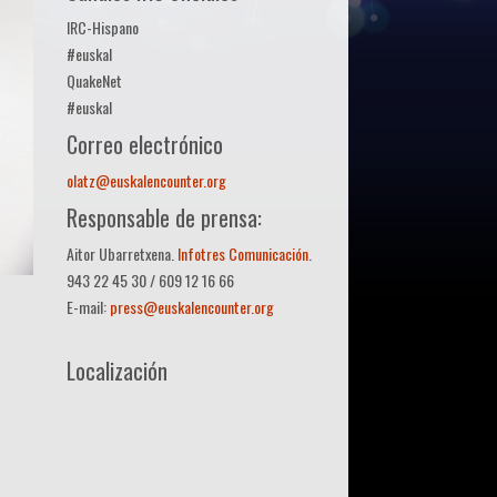
IRC-Hispano
#euskal
QuakeNet
#euskal
Correo electrónico
olatz@euskalencounter.org
Responsable de prensa:
Aitor Ubarretxena.
Infotres Comunicación
.
943 22 45 30 / 609 12 16 66
E-mail:
press@euskalencounter.org
Localización