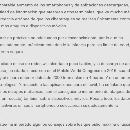
 imparable aumento de los smartphones y de aplicaciones descargadas,
tidad de información que atesoran estos terminales, que va mucho má
creencia errónea de que los ciberataques se realizan únicamente contr
más ataques a dispositivos móviles.
rir en prácticas no adecuadas por desconocimiento, por lo que ha
cuadamente, prácticamente desde la infancia pero sin límite de edad
forma segura.
citado el uso de redes wifi abiertas o poco fiables, y la descarga de a
 caso, ha citado lo ocurrido en el Mobile World Congress de 2016, cuan
gratis para obtener datos de 2000 terminales en 4 horas. Y en un ento
nológico. Y respecto a las aplicaciones para el móvil, ha señalado que
ones de apps maliciosas, con el consiguiente incremento de ataques d
 un rescate) también sobre dispositivos móviles. Pese a todo, los dato
n antivirus en sus smartphones o seleccionan cuidadosamente la
.
atea ha impartido algunos consejos sobre los que pidió máxima difusió