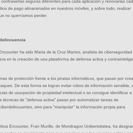
ar contraseñas seguras diferentes para cada aplicación y renovarlas ca
edios de pago almacenados en nuestros móviles, y sobre todo, realizar
que no querríamos perder.
rdelincuencia
Encounter ha sido Marta de la Cruz Martos, analista de ciberseguridad
ra en la creación de una plataforma de defensa activa y contraintelig
as de protección frente a los piratas informáticos, que pasan por crea
taques. De esta forma se logran evitar robos de información sensible, 
s de usurpación de propiedad intelectual o se consigue identificar a 
s técnicas de "defensa activa" pasan por automatizar tareas de
 ciberdelincuentes, sino para "manipular" la información propia para
uzkoa Encounter, Fran Murillo, de Mondragon Unibertsitatea, ha desgr