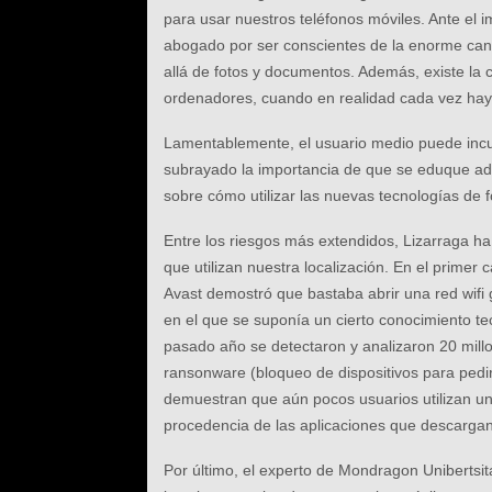
para usar nuestros teléfonos móviles. Ante el
abogado por ser conscientes de la enorme can
allá de fotos y documentos. Además, existe la 
ordenadores, cuando en realidad cada vez hay 
Lamentablemente, el usuario medio puede incur
subrayado la importancia de que se eduque ade
sobre cómo utilizar las nuevas tecnologías de 
Entre los riesgos más extendidos, Lizarraga ha 
que utilizan nuestra localización. En el primer
Avast demostró que bastaba abrir una red wifi 
en el que se suponía un cierto conocimiento tec
pasado año se detectaron y analizaron 20 mill
ransonware (bloqueo de dispositivos para pedir
demuestran que aún pocos usuarios utilizan u
procedencia de las aplicaciones que descargan
Por último, el experto de Mondragon Unibertsit