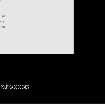
n
e en
a, y
edio
POLÍTICA DE COOKIES