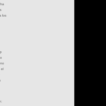
 ha
s
a los
,
pp
do
rno
 el
e
s
n: