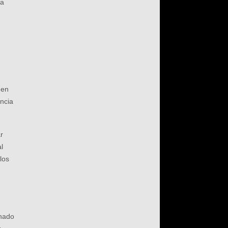
da
 en
encia
r
al
los
anado