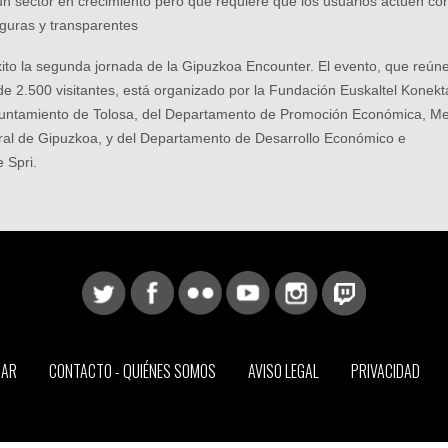
 un sector en crecimiento pero que requiere que los usuarios actúen co
guras y transparentes
xito la segunda jornada de la Gipuzkoa Encounter. El evento, que reún
de 2.500 visitantes, está organizado por la Fundación Euskaltel Konekt
 Ayuntamiento de Tolosa, del Departamento de Promoción Económica, M
 Foral de Gipuzkoa, y del Departamento de Desarrollo Económico e
 Spri.
CAR
CONTACTO - QUIÉNES SOMOS
AVISO LEGAL
PRIVACIDAD