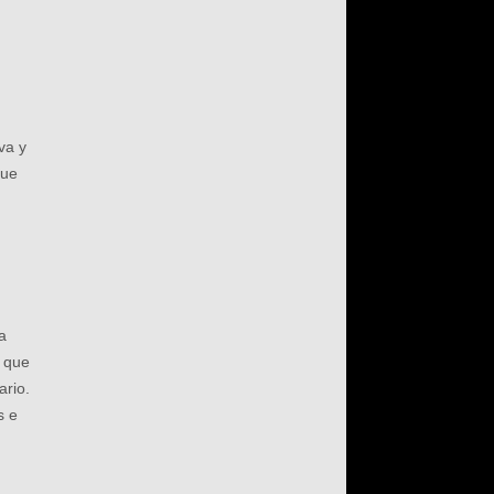
e
a
va y
que
a
o que
ario.
s e