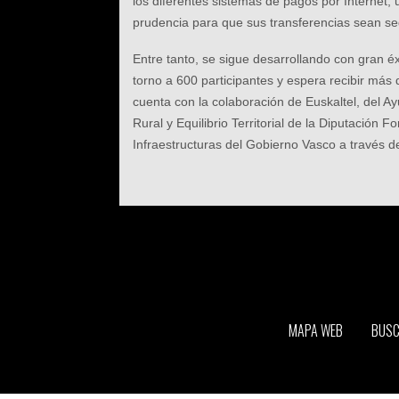
los diferentes sistemas de pagos por Internet,
prudencia para que sus transferencias sean se
Entre tanto, se sigue desarrollando con gran é
torno a 600 participantes y espera recibir más 
cuenta con la colaboración de Euskaltel, del
Rural y Equilibrio Territorial de la Diputación
Infraestructuras del Gobierno Vasco a través de
MAPA WEB
BUS