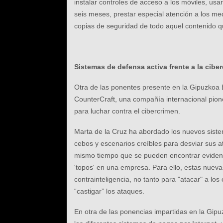
instalar controles de acceso a los móviles, us
seis meses, prestar especial atención a los m
copias de seguridad de todo aquel contenido 
Sistemas de defensa activa frente a la cibe
Otra de las ponentes presente en la Gipuzkoa 
CounterCraft, una compañía internacional pione
para luchar contra el cibercrimen.
Marta de la Cruz ha abordado los nuevos sistem
cebos y escenarios creíbles para desviar sus a
mismo tiempo que se pueden encontrar evidencia
'topos' en una empresa. Para ello, estas nueva
contrainteligencia, no tanto para "atacar" a los
“castigar” los ataques.
En otra de las ponencias impartidas en la Gip