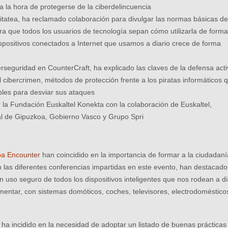
a la hora de protegerse de la ciberdelincuencia
tatea, ha reclamado colaboración para divulgar las normas básicas d
ra que todos los usuarios de tecnología sepan cómo utilizarla de form
positivos conectados a Internet que usamos a diario crece de forma
erseguridad en CounterCraft, ha explicado las claves de la defensa acti
el cibercrimen, métodos de protección frente a los piratas informáticos 
bles para desviar sus ataques
la Fundación Euskaltel Konekta con la colaboración de Euskaltel,
al de Gipuzkoa, Gobierno Vasco y Grupo Spri
oa Encounter
han coincidido en la importancia de formar a la ciudadaní
n las diferentes conferencias impartidas en este evento, han destacad
 uso seguro de todos los dispositivos inteligentes que nos rodean a di
ntar, con sistemas domóticos, coches, televisores, electrodoméstico
ha incidido en la necesidad de adoptar un listado de buenas prácticas