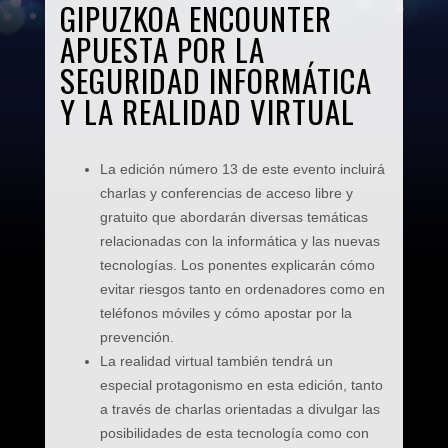
GIPUZKOA ENCOUNTER
APUESTA POR LA
SEGURIDAD INFORMÁTICA
Y LA REALIDAD VIRTUAL
La edición número 13 de este evento incluirá
charlas y conferencias de acceso libre y
gratuito que abordarán diversas temáticas
relacionadas con la informática y las nuevas
tecnologías. Los ponentes explicarán cómo
evitar riesgos tanto en ordenadores como en
teléfonos móviles y cómo apostar por la
prevención.
La realidad virtual también tendrá un
especial protagonismo en esta edición, tanto
a través de charlas orientadas a divulgar las
posibilidades de esta tecnología como con