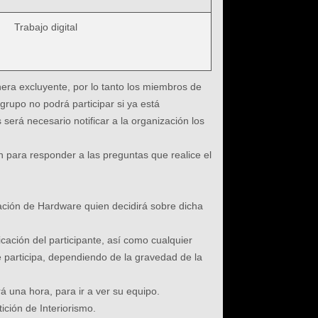
Trabajo digital
era excluyente, por lo tanto los miembros de
grupo no podrá participar si ya está
será necesario notificar a la organización los
n para responder a las preguntas que realice el
ación de Hardware quien decidirá sobre dicha
icación del participante, así como cualquier
ue participa, dependiendo de la gravedad de la
á una hora, para ir a ver su equipo.
ición de Interiorismo.