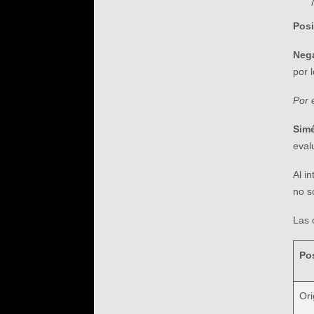
Posi
Nega
por 
Por 
Simé
eval
Al i
no s
Las 
Po
Ori