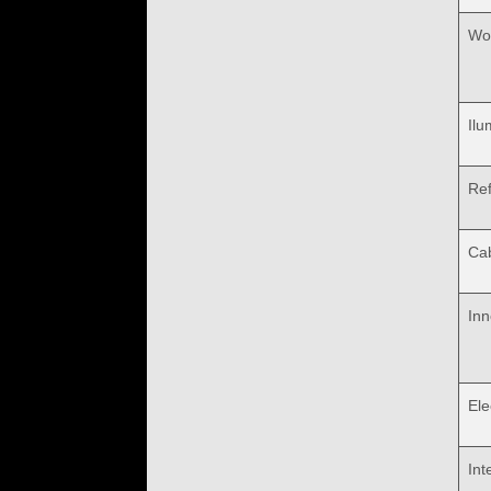
Wo
Ilu
Ref
Ca
Inn
Ele
Int