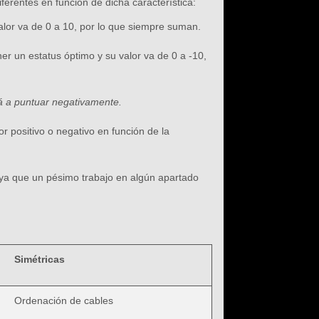
ferentes en función de dicha característica:
alor va de 0 a 10, por lo que siempre suman.
r un estatus óptimo y su valor va de 0 a -10,
rá a puntuar negativamente.
 positivo o negativo en función de la
d ya que un pésimo trabajo en algún apartado
Simétricas
Ordenación de cables