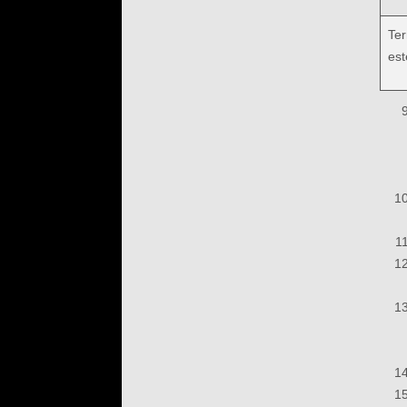
Ter
est