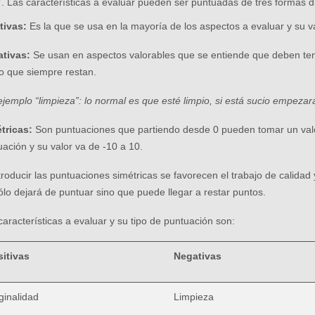
Las características a evaluar pueden ser puntuadas de tres formas di
tivas:
Es la que se usa en la mayoría de los aspectos a evaluar y su v
tivas:
Se usan en aspectos valorables que se entiende que deben tene
lo que siempre restan.
ejemplo “limpieza”: lo normal es que esté limpio, si está sucio empeza
tricas:
Son puntuaciones que partiendo desde 0 pueden tomar un valor
uación y su valor va de -10 a 10.
ntroducir las puntuaciones simétricas se favorecen el trabajo de calida
ólo dejará de puntuar sino que puede llegar a restar puntos.
características a evaluar y su tipo de puntuación son:
sitivas
Negativas
ginalidad
Limpieza