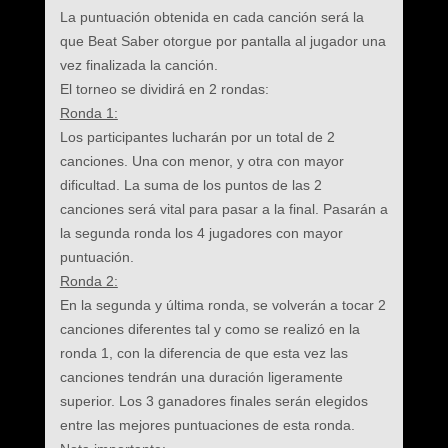
La puntuación obtenida en cada canción será la
que Beat Saber otorgue por pantalla al jugador una
vez finalizada la canción.
El torneo se dividirá en 2 rondas:
Ronda 1:
Los participantes lucharán por un total de 2
canciones. Una con menor, y otra con mayor
dificultad. La suma de los puntos de las 2
canciones será vital para pasar a la final. Pasarán a
la segunda ronda los 4 jugadores con mayor
puntuación.
Ronda 2:
En la segunda y última ronda, se volverán a tocar 2
canciones diferentes tal y como se realizó en la
ronda 1, con la diferencia de que esta vez las
canciones tendrán una duración ligeramente
superior. Los 3 ganadores finales serán elegidos
entre las mejores puntuaciones de esta ronda.