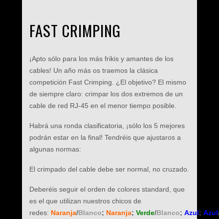
FAST CRIMPING
¡Apto sólo para los más frikis y amantes de los
cables! Un año más os traemos la clásica
competición Fast Crimping. ¿El objetivo? El mismo
de siempre claro: crimpar los dos extremos de un
cable de red RJ-45 en el menor tiempo posible.
Habrá una ronda clasificatoria, ¡sólo los 5 mejores
podrán estar en la final! Tendréis que ajustaros a
algunas normas:
El crimpado del cable debe ser normal, no cruzado.
Deberéis seguir el orden de colores standard, que
es el que utilizan nuestros chicos de
redes:
Naranja
/
Blanco
;
Naranja
;
Verde
/
Blanco
;
Azul
;
Azul