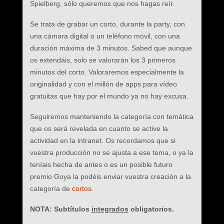
Spielberg, sólo queremos que nos hagas reír.
Se trata de grabar un corto, durante la party, con
una cámara digital o un teléfono móvil, con una
duración máxima de 3 minutos. Sabed que aunque
os extendáis, solo se valorarán los 3 primeros
minutos del corto. Valoraremos especialmente la
originalidad y con el millón de apps para vídeo
gratuitas que hay por el mundo ya no hay excusa.
Seguiremos manteniendo la categoría con temática
que os será revelada en cuanto se active la
actividad en la intranet. Os recordamos que si
vuestra producción no se ajusta a ese tema, o ya la
teníais hecha de antes o es un posible futuro
premio Goya la podéis enviar vuestra creación a la
categoría de
cortos
.
NOTA: Subtítulos
integrados
obligatorios.