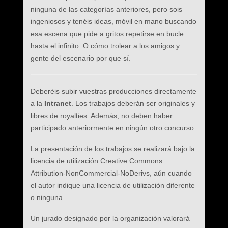
ninguna de las categorías anteriores, pero sois
ingeniosos y tenéis ideas, móvil en mano buscando
esa escena que pide a gritos repetirse en bucle
hasta el infinito. O cómo trolear a los amigos y
gente del escenario por que sí.
Deberéis subir vuestras producciones directamente
a la
Intranet
. Los trabajos deberán ser originales y
libres de royalties. Además, no deben haber
participado anteriormente en ningún otro concurso.
La presentación de los trabajos se realizará bajo la
licencia de utilización Creative Commons
Attribution-NonCommercial-NoDerivs, aún cuando
el autor indique una licencia de utilización diferente
o ninguna.
Un jurado designado por la organización valorará