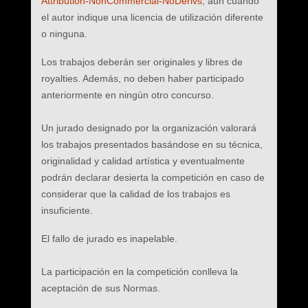
Attribution-NonCommercial-NoDerivs
, aún cuando
el autor indique una licencia de utilización diferente
o ninguna.
Los trabajos deberán ser originales y libres de
royalties. Además, no deben haber participado
anteriormente en ningún otro concurso.
Un jurado designado por la organización valorará
los trabajos presentados basándose en su técnica,
originalidad y calidad artística y eventualmente
podrán declarar desierta la competición en caso de
considerar que la calidad de los trabajos es
insuficiente.
El fallo de jurado es inapelable.
La participación en la competición conlleva la
aceptación de sus Normas.